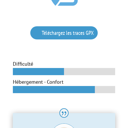
Téléchargez les traces GPX
Difficulté
50%
50%
Hébergement - Confort
80%
80%