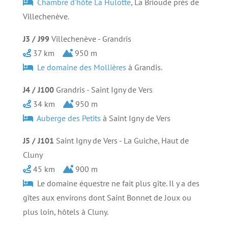
Chambre d'hôte La Hulotte
, La Brioude près de
Villechenève.
J3 / J99
Villechenève - Grandris
37 km
950 m
Le domaine des Mollières
à Grandis.
J4 / J100
Grandris - Saint Igny de Vers
34 km
950 m
Auberge des Petits
à Saint Igny de Vers
J5 / J101
Saint Igny de Vers - La Guiche, Haut de
Cluny
45 km
900 m
Le domaine équestre ne fait plus gîte. Il y a des
gîtes aux environs dont Saint Bonnet de Joux ou
plus loin, hôtels à Cluny.