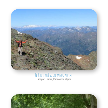
Le Haut ariège en rando alpine
Espagne
,
France
,
Randonnée alpine