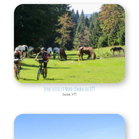
Jura suisse et Nord Léman en VTT
Suisse
,
VTT