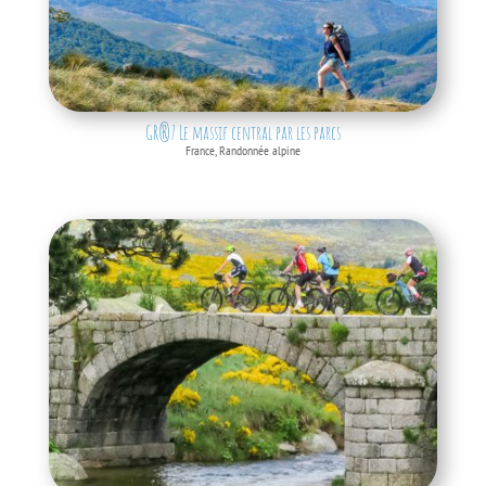
GR®7 Le massif central par les parcs
France
,
Randonnée alpine