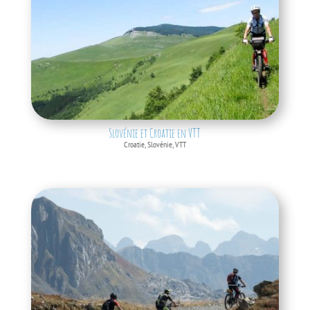
Slovénie et Croatie en VTT
Croatie
,
Slovénie
,
VTT