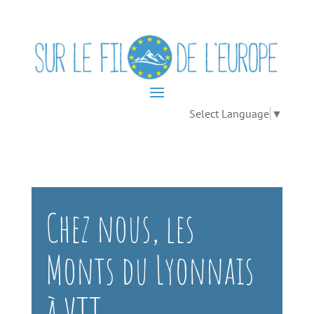
Select Language
▼
Chez nous, les
Monts du Lyonnais
à VTT