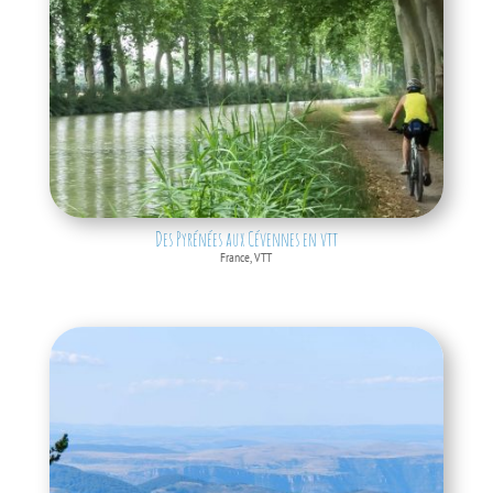
Des Pyrénées aux Cévennes en vtt
France
,
VTT