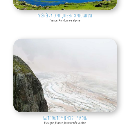
Pyrénées atlantiques en rando alpine
France
,
Randonnée alpine
Haute route Pyrénées – Aragon
Espagne
,
France
,
Randonnée alpine