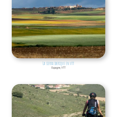
La sierra iberique en vtt
Espagne
,
VTT